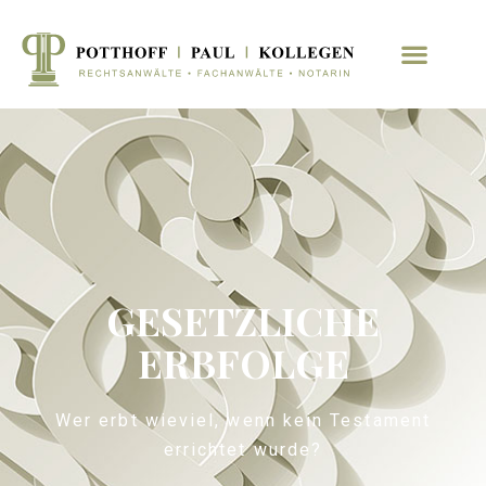
GESETZLICHE
ERBFOLGE
Wer erbt wieviel, wenn kein Testament
errichtet wurde?