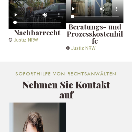
Beratungs- und
Nachbarrecht
Prozesskostenhil
fe
©
Justiz NRW
©
Justiz NRW
SOFORTHILFE VON RECHTSANWÄLTEN
Nehmen Sie Kontakt
auf